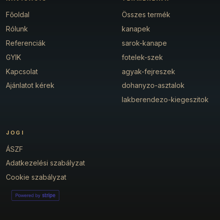
Főoldal
Összes termék
Rólunk
kanapek
Referenciák
sarok-kanape
GYIK
fotelek-szek
Kapcsolat
agyak-fejreszek
Ajánlatot kérek
dohanyzo-asztalok
lakberendezo-kiegeszitok
JOGI
ÁSZF
Adatkezelési szabályzat
Cookie szabályzat