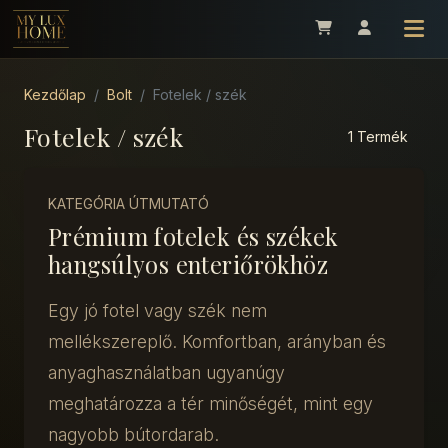
Kezdőlap
Bolt
Fotelek / szék
Fotelek / szék
1 Termék
KATEGÓRIA ÚTMUTATÓ
Prémium fotelek és székek
hangsúlyos enteriőrökhöz
Egy jó fotel vagy szék nem
mellékszereplő. Komfortban, arányban és
anyaghasználatban ugyanúgy
meghatározza a tér minőségét, mint egy
nagyobb bútordarab.