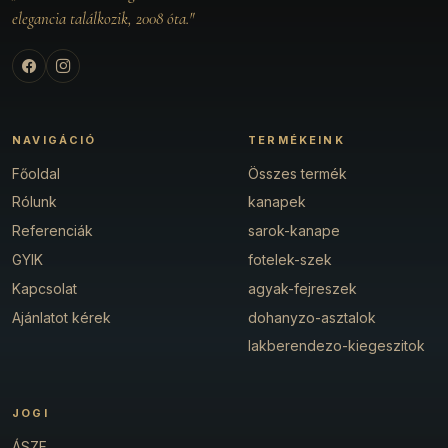
elegancia találkozik, 2008 óta."
NAVIGÁCIÓ
TERMÉKEINK
Főoldal
Összes termék
Rólunk
kanapek
Referenciák
sarok-kanape
GYIK
fotelek-szek
Kapcsolat
agyak-fejreszek
Ajánlatot kérek
dohanyzo-asztalok
lakberendezo-kiegeszitok
JOGI
ÁSZF