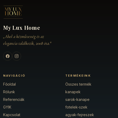
My Lux Home
„Ahol a kézművesség és az
elegancia találkozik, 2008 óta."
NAVIGÁCIÓ
TERMÉKEINK
Főoldal
Összes termék
Rólunk
kanapek
Referenciák
sarok-kanape
GYIK
fotelek-szek
Kapcsolat
agyak-fejreszek