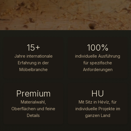
15+
100%
Jahre internationale
individuelle Ausführung
Erfahrung in der
für spezifische
Möbelbranche
Anforderungen
Maßgefertigte Möbel
Premium
HU
auf dem nächsten
Materialwahl,
Mit Sitz in Hévíz, für
Niveau
Oberflächen und feine
individuelle Projekte im
Details
ganzen Land
Premium-Qualität, kultivierte Atmosphäre,